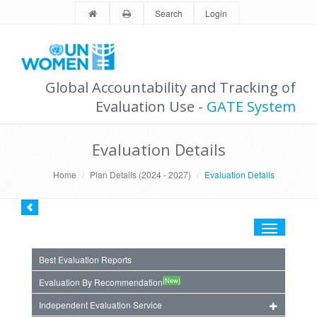
Search
Login
Global Accountability and Tracking of
Evaluation Use -
GATE System
Evaluation Details
Home
Plan Details (2024 - 2027)
Evaluation Details
Toggle
navigation
Best Evaluation Reports
(New)
Evaluation By Recommendation
Independent Evaluation Service