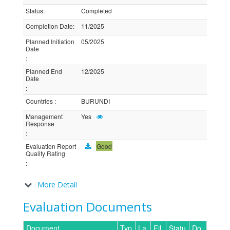
Status
:
Completed
Completion Date
:
11/2025
Planned Initiation
05/2025
Date
:
Planned End
12/2025
Date
:
Countries
:
BURUNDI
Management
Yes
Response
:
Evaluation Report
Good
Quality Rating
:
More Detail
Evaluation Documents
Document
Typ
La
Fil
Statu
Do