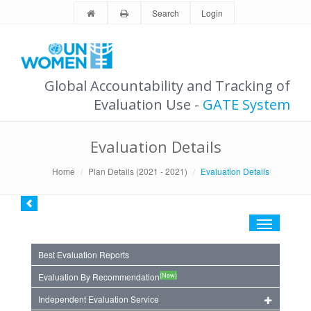
Search
Login
Global Accountability and Tracking of
Evaluation Use -
GATE System
Evaluation Details
Home
Plan Details (2021 - 2021)
Evaluation Details
Toggle
navigation
Best Evaluation Reports
(New)
Evaluation By Recommendation
Independent Evaluation Service