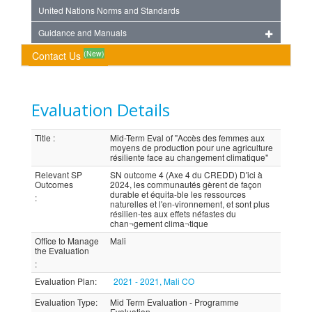
United Nations Norms and Standards
Guidance and Manuals
(New)
Contact Us
Evaluation Details
Title
:
Mid-Term Eval of "Accès des femmes aux
moyens de production pour une agriculture
résiliente face au changement climatique"
Relevant SP
SN outcome 4 (Axe 4 du CREDD) D'ici à
Outcomes
2024, les communautés gèrent de façon
durable et équita-ble les ressources
:
naturelles et l'en-vironnement, et sont plus
résilien-tes aux effets néfastes du
chan¬gement clima¬tique
Office to Manage
Mali
the Evaluation
:
Evaluation Plan
:
2021 - 2021, Mali CO
Evaluation Type
:
Mid Term Evaluation - Programme
Evaluation