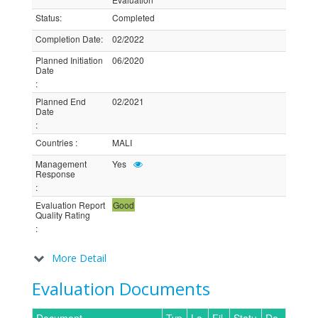
Status
:
Completed
Completion Date
:
02/2022
Planned Initiation
06/2020
Date
:
Planned End
02/2021
Date
:
Countries
:
MALI
Management
Yes
Response
:
Evaluation Report
Good
Quality Rating
:
More Detail
Evaluation Documents