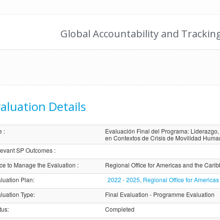
Global Accountability and Trackin
aluation Details
e
:
Evaluación Final del Programa: Liderazgo
en Contextos de Crisis de Movilidad Hum
evant SP Outcomes
:
ice to Manage the Evaluation
:
Regional Office for Americas and the Car
luation Plan
:
2022 - 2025, Regional Office for Americ
luation Type
:
Final Evaluation - Programme Evaluation
tus
:
Completed