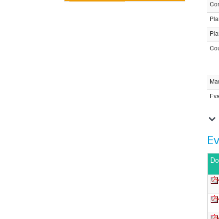
Com
Pla
Pla
Cou
Ma
Eva
E
Do