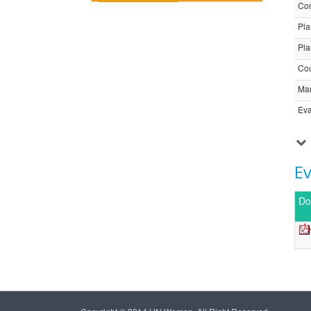
Com
Pla
Pla
Cou
Ma
Eva
E
Do