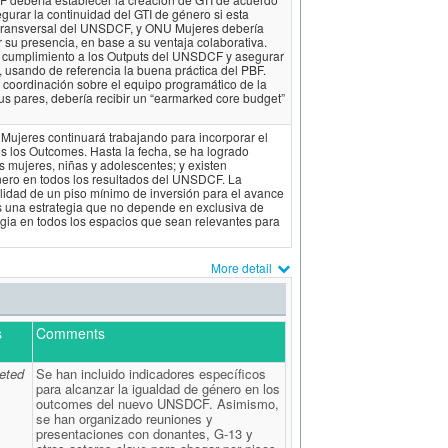
urar la continuidad del GTI de género si esta
a transversal del UNSDCF, y ONU Mujeres debería
 su presencia, en base a su ventaja colaborativa.
 cumplimiento a los Outputs del UNSDCF y asegurar
 usando de referencia la buena práctica del PBF.
 coordinación sobre el equipo programático de la
s pares, debería recibir un “earmarked core budget”
ujeres continuará trabajando para incorporar el
s los Outcomes. Hasta la fecha, se ha logrado
as mujeres, niñas y adolescentes; y existen
énero en todos los resultados del UNSDCF. La
ilidad de un piso mínimo de inversión para el avance
s una estrategia que no depende en exclusiva de
gia en todos los espacios que sean relevantes para
More detail
s
Comments
eted
Se han incluido indicadores específicos
para alcanzar la igualdad de género en los
outcomes del nuevo UNSDCF. Asimismo,
se han organizado reuniones y
presentaciones con donantes, G-13 y