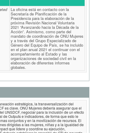
eted
La oficina está en contacto con la
Secretaría de Planificación de la
Presidencia para la elaboración de la
próxima Revisión Nacional Voluntaria
2021 “Avanzando hacia la Década de la
Acción”. Asimismo, como parte del
mandato de coordinación de ONU Mujeres
y a través del Grupo Especializado de
Género del Equipo de País, se ha incluido
en el plan anual 2021 el continuar con el
acompañamiento al Estado y las
organizaciones de sociedad civil en la
elaboración de diferentes informes
globales.
neación estratégica, la transversalización del
F es clave. ONU Mujeres debería asegurar que el
del UNSDCF, negociar para la inclusión de un efecto
l de Outputs e indicadores, de forma que esto le
amas conjuntos y en la movilización de recursos. El
s dirigidas a las mujeres, niñas y a la igualdad de
pact que lidere y coordine su ejecución,
 debería establecer la creación de GTI de acuerdo