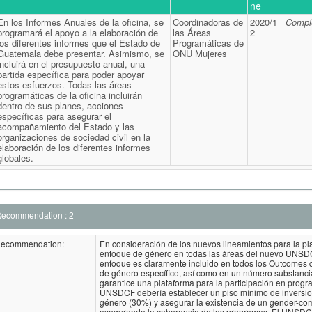
ne
En los Informes Anuales de la oficina, se
Coordinadoras de
2020/1
Compl
programará el apoyo a la elaboración de
las Áreas
2
los diferentes informes que el Estado de
Programáticas de
Guatemala debe presentar. Asimismo, se
ONU Mujeres
incluirá en el presupuesto anual, una
partida específica para poder apoyar
estos esfuerzos. Todas las áreas
programáticas de la oficina incluirán
dentro de sus planes, acciones
específicas para asegurar el
acompañamiento del Estado y las
organizaciones de sociedad civil en la
elaboración de los diferentes informes
globales.
ecommendation : 2
ecommendation:
En consideración de los nuevos lineamientos para la pla
enfoque de género en todas las áreas del nuevo UNSDC
enfoque es claramente incluido en todos los Outcomes 
de género específico, así como en un número substancia
garantice una plataforma para la participación en progr
UNSDCF debería establecer un piso mínimo de inversione
género (30%) y asegurar la existencia de un gender-com
asegurando la coherencia de los programas. El UNSDCF