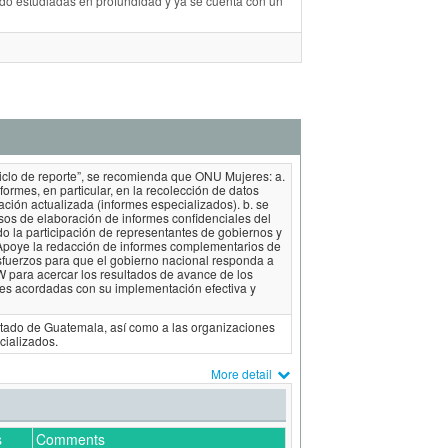
do estudiadas en profundidad y ya se cuenta con un
ciclo de reporte”, se recomienda que ONU Mujeres: a.
rmes, en particular, en la recolección de datos
ción actualizada (informes especializados). b. se
s de elaboración de informes confidenciales del
o la participación de representantes de gobiernos y
Apoye la redacción de informes complementarios de
esfuerzos para que el gobierno nacional responda a
W para acercar los resultados de avance de los
nes acordadas con su implementación efectiva y
tado de Guatemala, así como a las organizaciones
cializados.
More detail
s
Comments