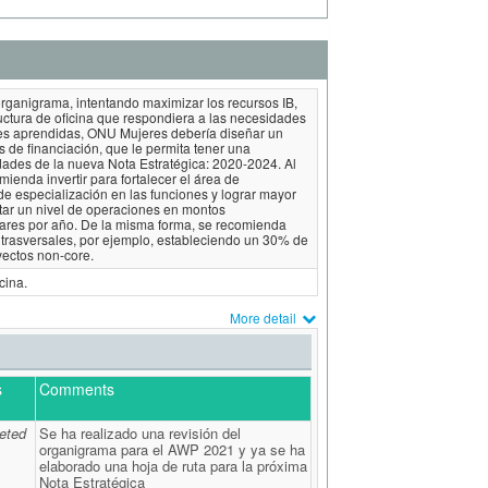
rganigrama, intentando maximizar los recursos IB,
uctura de oficina que respondiera a las necesidades
ones aprendidas, ONU Mujeres debería diseñar un
 de financiación, que le permita tener una
dades de la nueva Nota Estratégica: 2020-2024. Al
enda invertir para fortalecer el área de
e especialización en las funciones y lograr mayor
cutar un nivel de operaciones en montos
ólares por año. De la misma forma, se recomienda
 trasversales, por ejemplo, estableciendo un 30% de
ectos non-core.
cina.
More detail
s
Comments
eted
Se ha realizado una revisión del
organigrama para el AWP 2021 y ya se ha
elaborado una hoja de ruta para la próxima
Nota Estratégica