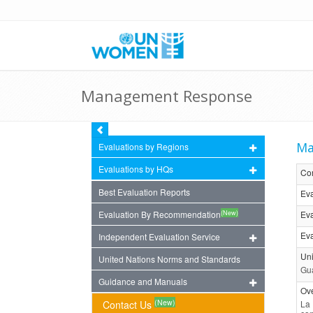
Management Response
Ma
Evaluations by Regions
Evaluations by HQs
Co
Best Evaluation Reports
Eva
(New)
Evaluation By Recommendation
Eva
Eva
Independent Evaluation Service
Uni
United Nations Norms and Standards
Gu
Guidance and Manuals
Ov
(New)
Contact Us
La 