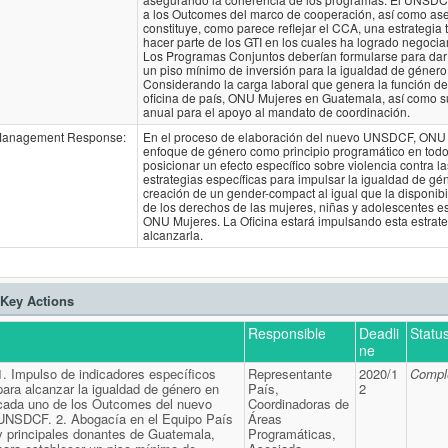
a los Outcomes del marco de cooperación, así como aseg
constituye, como parece reflejar el CCA, una estrategi
hacer parte de los GTI en los cuales ha logrado negociar
Los Programas Conjuntos deberían formularse para dar
un piso mínimo de inversión para la igualdad de género,
Considerando la carga laboral que genera la función de
oficina de país, ONU Mujeres en Guatemala, así como su
anual para el apoyo al mandato de coordinación.
anagement Response:
En el proceso de elaboración del nuevo UNSDCF, ONU M
enfoque de género como principio programático en todo
posicionar un efecto específico sobre violencia contra l
estrategias específicas para impulsar la igualdad de g
creación de un gender-compact al igual que la disponib
de los derechos de las mujeres, niñas y adolescentes e
ONU Mujeres. La Oficina estará impulsando esta estrate
alcanzarla.
Key Actions
Responsible
Deadli
Statu
ne
1. Impulso de indicadores específicos
Representante
2020/1
Compl
para alcanzar la igualdad de género en
País,
2
cada uno de los Outcomes del nuevo
Coordinadoras de
UNSDCF. 2. Abogacía en el Equipo País
Áreas
y principales donantes de Guatemala,
Programáticas,