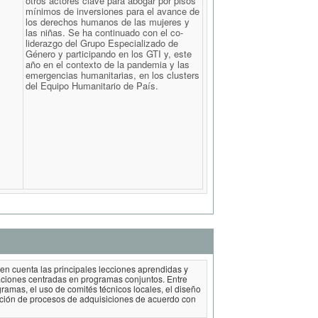
otros actores clave para abogar por pisos
mínimos de inversiones para el avance de
los derechos humanos de las mujeres y
las niñas. Se ha continuado con el co-
liderazgo del Grupo Especializado de
Género y participando en los GTI y, este
año en el contexto de la pandemia y las
emergencias humanitarias, en los clusters
del Equipo Humanitario de País.
n cuenta las principales lecciones aprendidas y
uaciones centradas en programas conjuntos. Entre
ramas, el uso de comités técnicos locales, el diseño
zación de procesos de adquisiciones de acuerdo con