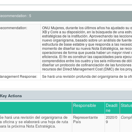
ecommendation : 5
ecommendation:
ONU Mujeres, durante los últimos años ha ajustado su o
XB y Core a su disposición, en la búsqueda de una estr
estratégicas de la institución. Aprovechando las lecci
nuevo organigrama, basado sobre un análisis de fuentes
estructura de base estable y que responda a las necesi
momento de diseñar su nueva Nota Estratégica, se recomi
operaciones de forma que pueda haber un mayor nivel d
eficiencia. El fin es construir las capacidades para eje
comprendidos entre los cuatro y los seis millones de d
diseñar un protocolo de cofinanciación de las funciones
recursos del Direct Management Cost (DMC) de los proy
anagement Response:
Se hará una revisión profunda del organigrama de la ofi
Key Actions
Responsible
Deadli
Statu
ne
Se hará una revisión del organigrama de
Representante
2020/0
Compl
la oficina y se elaborará una hoja de ruta
País
9
para la próxima Nota Estratégica.