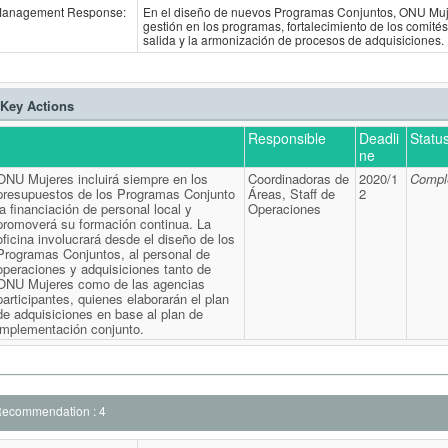
anagement Response:
En el diseño de nuevos Programas Conjuntos, ONU Muje
gestión en los programas, fortalecimiento de los comités
salida y la armonización de procesos de adquisiciones.
Key Actions
Responsible
Deadli
Statu
ne
ONU Mujeres incluirá siempre en los
Coordinadoras de
2020/1
Compl
presupuestos de los Programas Conjunto
Áreas, Staff de
2
la financiación de personal local y
Operaciones
promoverá su formación continua. La
oficina involucrará desde el diseño de los
Programas Conjuntos, al personal de
operaciones y adquisiciones tanto de
ONU Mujeres como de las agencias
participantes, quienes elaborarán el plan
de adquisiciones en base al plan de
implementación conjunto.
ecommendation : 4