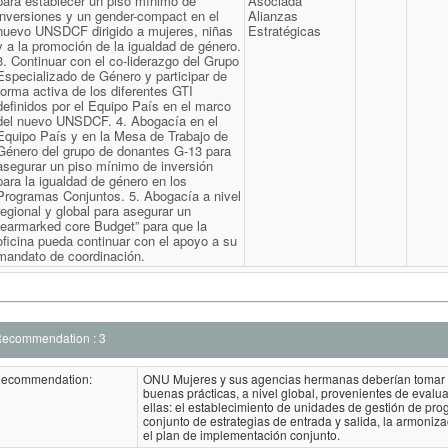
para establecer un piso mínimo de
Asociada
inversiones y un gender-compact en el
Alianzas
nuevo UNSDCF dirigido a mujeres, niñas
Estratégicas
y a la promoción de la igualdad de género.
3. Continuar con el co-liderazgo del Grupo
Especializado de Género y participar de
forma activa de los diferentes GTI
definidos por el Equipo País en el marco
del nuevo UNSDCF. 4. Abogacía en el
Equipo País y en la Mesa de Trabajo de
Género del grupo de donantes G-13 para
asegurar un piso mínimo de inversión
para la igualdad de género en los
Programas Conjuntos. 5. Abogacía a nivel
regional y global para asegurar un
“earmarked core Budget” para que la
oficina pueda continuar con el apoyo a su
mandato de coordinación.
ecommendation : 3
ecommendation:
ONU Mujeres y sus agencias hermanas deberían tomar e
buenas prácticas, a nivel global, provenientes de eval
ellas: el establecimiento de unidades de gestión de prog
conjunto de estrategias de entrada y salida, la armoni
el plan de implementación conjunto.