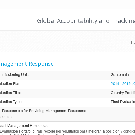
Global Accountability and Trackin
H
nagement Response
mmissioning Unit
:
Guatemala
luation Plan
:
2019 - 2019 ,
luation Title
:
Country Porfol
luation Type
:
Final Evaluati
t Responsible for Providing Management Response
:
atemala
erall Management Response
:
Evaluación Portafolio País recoge los resultados para mejorar la posición y condi