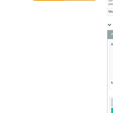
con
pla
Ma
R
R
M