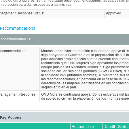
tribuido ONU Mujeres. Se han realizado once recomendaciones; las cuales han si
n de acción para dar respuestas a las mismas.
nagement Response Status
:
Approved
Recommendations
ecommendation : 1
ecommendation:
Marcos normativos: en relación a la labor de apoyo al “
siga apoyando a Guatemala en la preparación de sus info
para aquellas problemáticas que no cuentan con informa
recomienda que ONU Mujeres siga apoyando los proceso
equipo país de las Naciones Unidas. c. Siga promoviend
sociedad civil en sesiones globales (CSW, CEDAW). d. 
la sociedad civil (informes sombras). e. Mantenga sus 
las recomendaciones, en particular en el caso de la CS
derechos de las mujeres identificados en las conclusio
seguimiento en el país.
anagement Response:
ONU Mujeres continuará apoyando los esfuerzos del Es
de sociedad civil en la elaboración de los informes espe
Key Actions
Responsible
Deadli
Statu