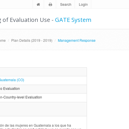
Search
Login
g of Evaluation Use -
GATE System
ome
Plan Details (2019 - 2019)
Management Response
 Guatemala (CO)
io Evaluation
on-Country-level Evaluation
ción de las mujeres en Guatemala a los que ha