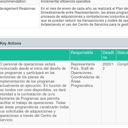
ecommendation:
Incrementar eficiencia operativa
anagement Response:
En el mes de enero de cada año, se realizará el Plan de 
trimestralmente entre Representación, las áreas program
procesos de adquisiciones y contrataciones conjuntos
que se puedan reducir las transacciones y costes de ope
fortaleciendo el uso del Centro de Servicios para la ges
Key Actions
Responsible
Deadli
Statu
ne
El personal de operaciones estará
Representante
2020/1
Compl
involucrado desde el inicio del diseño de
País, Staff de
2
los programas y participará en las
Operaciones,
revisiones de los planes de
Coordinadoras de
implementación de los programas
Áreas
actualmente en ejecución. En función de
Programática
los fondos non core disponibles, se dará
prioridad a la contratación de un/a
Asistente de Programas que permita
facilitar el trabajo de operaciones. Todas
las áreas programáticas canalizarán todas
sus solicitudes de adquisiciones y
operaciones a través del Centro de
Servicio.